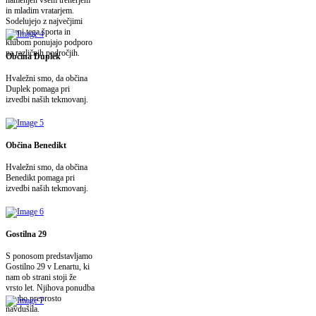
in mladim vratarjem.
Sodelujejo z največjimi
imeni tega športa in
klubom ponujajo podporo
na različnih področjih.
Občina Duplek
Hvaležni smo, da občina
Duplek pomaga pri
izvedbi naših tekmovanj.
Občina Benedikt
Hvaležni smo, da občina
Benedikt pomaga pri
izvedbi naših tekmovanj.
Gostilna 29
S ponosom predstavljamo
Gostilno 29 v Lenartu, ki
nam ob strani stoji že
vrsto let. Njihova ponudba
vas bo preprosto
navdušila.