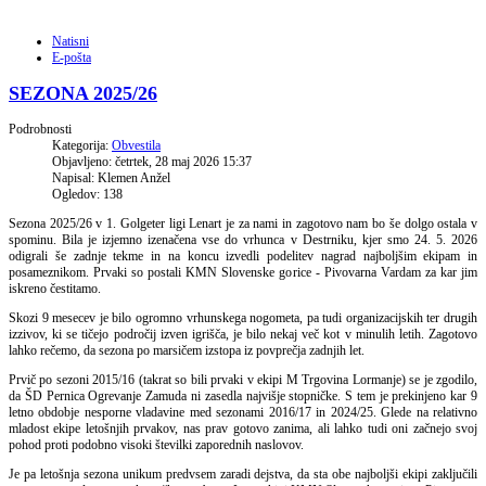
Natisni
E-pošta
SEZONA 2025/26
Podrobnosti
Kategorija:
Obvestila
Objavljeno: četrtek, 28 maj 2026 15:37
Napisal: Klemen Anžel
Ogledov: 138
Sezona 2025/26 v 1. Golgeter ligi Lenart je za nami in zagotovo nam bo še dolgo ostala v
spominu. Bila je izjemno izenačena vse do vrhunca v Destrniku, kjer smo 24. 5. 2026
odigrali še zadnje tekme in na koncu izvedli podelitev nagrad najboljšim ekipam in
posameznikom. Prvaki so postali KMN Slovenske gorice - Pivovarna Vardam za kar jim
iskreno čestitamo.
Skozi 9 mesecev je bilo ogromno vrhunskega nogometa, pa tudi organizacijskih ter drugih
izzivov, ki se tičejo področij izven igrišča, je bilo nekaj več kot v minulih letih. Zagotovo
lahko rečemo, da sezona po marsičem izstopa iz povprečja zadnjih let.
Prvič po sezoni 2015/16 (takrat so bili prvaki v ekipi M Trgovina Lormanje) se je zgodilo,
da ŠD Pernica Ogrevanje Zamuda ni zasedla najvišje stopničke. S tem je prekinjeno kar 9
letno obdobje nesporne vladavine med sezonami 2016/17 in 2024/25. Glede na relativno
mladost ekipe letošnjih prvakov, nas prav gotovo zanima, ali lahko tudi oni začnejo svoj
pohod proti podobno visoki številki zaporednih naslovov.
Je pa letošnja sezona unikum predvsem zaradi dejstva, da sta obe najboljši ekipi zaključili