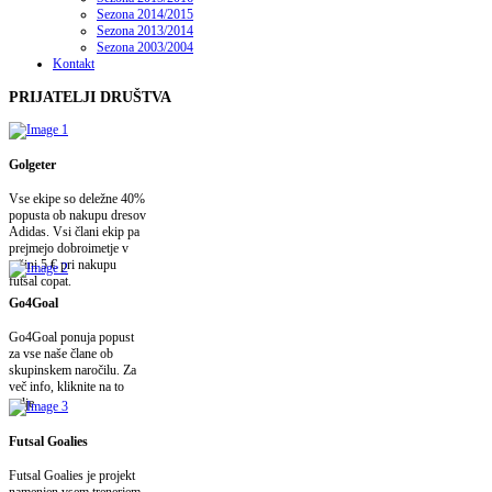
Sezona 2014/2015
Sezona 2013/2014
Sezona 2003/2004
Kontakt
PRIJATELJI
DRUŠTVA
Golgeter
Vse ekipe so deležne 40%
popusta ob nakupu dresov
Adidas. Vsi člani ekip pa
prejmejo dobroimetje v
višini 5 € pri nakupu
futsal copat.
Go4Goal
Go4Goal ponuja popust
za vse naše člane ob
skupinskem naročilu. Za
več info, kliknite na to
polje.
Futsal Goalies
Futsal Goalies je projekt
namenjen vsem trenerjem