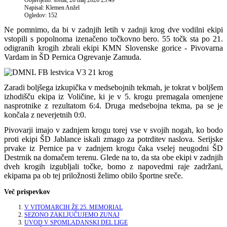
Objavljeno: sreda, 20 maj 2026 23:49
Napisal: Klemen Anžel
Ogledov: 152
Ne pomnimo, da bi v zadnjih letih v zadnji krog dve vodilni ekipi
vstopili s popolnoma izenačeno točkovno bero. 55 točk sta po 21.
odigranih krogih zbrali ekipi KMN Slovenske gorice - Pivovarna
Vardam in ŠD Pernica Ogrevanje Zamuda.
Zaradi boljšega izkupička v medsebojnih tekmah, je tokrat v boljšem
izhodišču ekipa iz Voličine, ki je v 5. krogu premagala omenjene
nasprotnike z rezultatom 6:4. Druga medsebojna tekma, pa se je
končala z neverjetnih 0:0.
Pivovarji imajo v zadnjem krogu torej vse v svojih nogah, ko bodo
proti ekipi ŠD Jablance iskali zmago za potrditev naslova. Serijske
prvake iz Pernice pa v zadnjem krogu čaka vselej neugodni ŠD
Destrnik na domačem terenu. Glede na to, da sta obe ekipi v zadnjih
dveh krogih izgubljali točke, bomo z napovedmi raje zadržani,
ekipama pa ob tej priložnosti želimo obilo športne sreče.
Več prispevkov
V VITOMARCIH ŽE 25. MEMORIAL
SEZONO ZAKLJUČUJEMO ZUNAJ
UVOD V SPOMLADANSKI DEL LIGE