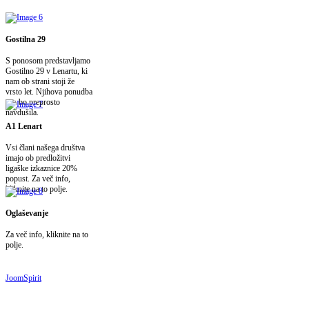
Gostilna 29
S ponosom predstavljamo
Gostilno 29 v Lenartu, ki
nam ob strani stoji že
vrsto let. Njihova ponudba
vas bo preprosto
navdušila.
A1 Lenart
Vsi člani našega društva
imajo ob predložitvi
ligaške izkaznice 20%
popust. Za več info,
kliknite na to polje.
Oglaševanje
Za več info, kliknite na to
polje.
JoomSpirit