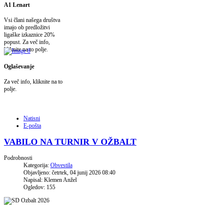
A1 Lenart
Vsi člani našega društva
imajo ob predložitvi
ligaške izkaznice 20%
popust. Za več info,
kliknite na to polje.
Oglaševanje
Za več info, kliknite na to
polje.
Natisni
E-pošta
VABILO NA TURNIR V OŽBALT
Podrobnosti
Kategorija:
Obvestila
Objavljeno: četrtek, 04 junij 2026 08:40
Napisal: Klemen Anžel
Ogledov: 155