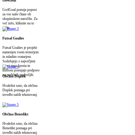
Go4Goal
Go4Goal ponuja popust
za vse naše člane ob
skupinskem naročilu. Za
več info, kliknite na to
polje.
Futsal Goalies
Futsal Goalies je projekt
namenjen vsem trenerjem
in mladim vratarjem.
Sodelujejo z največjimi
imeni tega športa in
klubom ponujajo podporo
na različnih področjih.
Občina Duplek
Hvaležni smo, da občina
Duplek pomaga pri
izvedbi naših tekmovanj.
Občina Benedikt
Hvaležni smo, da občina
Benedikt pomaga pri
izvedbi naših tekmovanj.