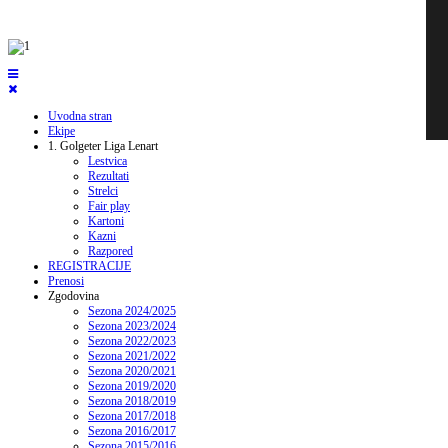
Uvodna stran
Ekipe
1. Golgeter Liga Lenart
Lestvica
Rezultati
Strelci
Fair play
Kartoni
Kazni
Razpored
REGISTRACIJE
Prenosi
Zgodovina
Sezona 2024/2025
Sezona 2023/2024
Sezona 2022/2023
Sezona 2021/2022
Sezona 2020/2021
Sezona 2019/2020
Sezona 2018/2019
Sezona 2017/2018
Sezona 2016/2017
Sezona 2015/2016