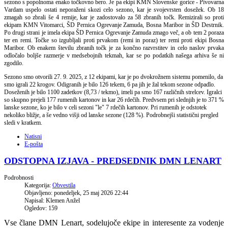
sezono s popolnoma enako točkovno bero. Je pa ekipi KMN Slovenske gorice - Pivovarna
Vardam uspelo ostati neporaženi skozi celo sezono, kar je svojevrsten dosežek. Ob 18
zmagah so zbrali še 4 remije, kar je zadostovalo za 58 zbranih točk. Remizirali so proti
ekipam KMN Vitomarci, ŠD Pernica Ogrevanje Zamuda, Bosna Maribor in ŠD Destrnik.
Po drugi strani je imela ekipa ŠD Pernica Ogrevanje Zamuda zmago več, a ob tem 2 poraza
ter en remi. Točke so izgubljali proti prvakom (remi in poraz) ter remi proti ekipi Bosna
Maribor. Ob enakem številu zbranih točk je za končno razvrstitev in celo naslov prvaka
odločalo boljše razmerje v medsebojnih tekmah, kar se po podatkih našega arhiva še ni
zgodilo.
Sezono smo otvorili 27. 9. 2025, z 12 ekipami, kar je po dvokrožnem sistemu pomenilo, da
smo igrali 22 krogov. Odigranih je bilo 126 tekem, 6 pa jih je žal tekom sezone odpadlo.
Doseženih je bilo 1100 zadetkov (8,73 / tekmo), imeli pa smo 167 različnih strelcev. Igralci
so skupno prejeli 177 rumenih kartonov in kar 26 rdečih. Predvsem pri slednjih je to 371 %
lanske sezone, ko je bilo v celi sezoni "le" 7 rdečih kartonov. Pri rumenih je odstotek
nekoliko bližje, a še vedno višji od lanske sezone (128 %). Podrobnejši statistični pregled
sledi v kratkem.
Natisni
E-pošta
ODSTOPNA IZJAVA - PREDSEDNIK DMN LENART
Podrobnosti
Kategorija:
Obvestila
Objavljeno: ponedeljek, 25 maj 2026 22:44
Napisal: Klemen Anžel
Ogledov: 159
Vse člane DMN Lenart, sodelujoče ekipe in interesente za vodenje