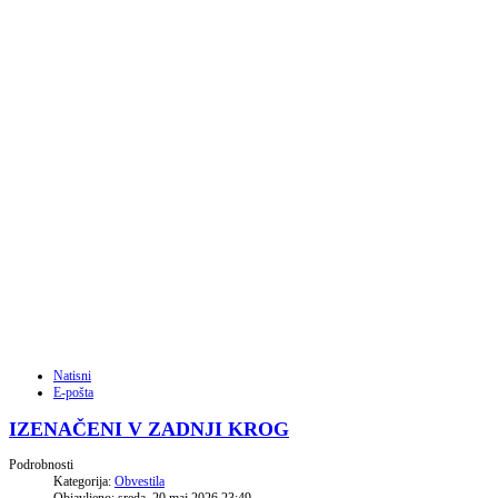
Natisni
E-pošta
IZENAČENI V ZADNJI KROG
Podrobnosti
Kategorija:
Obvestila