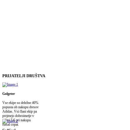
PRIJATELJI
DRUŠTVA
Golgeter
Vse ekipe so deležne 40%
popusta ob nakupu dresov
Adidas. Vsi člani ekip pa
prejmejo dobroimetje v
višini 5 € pri nakupu
futsal copat.