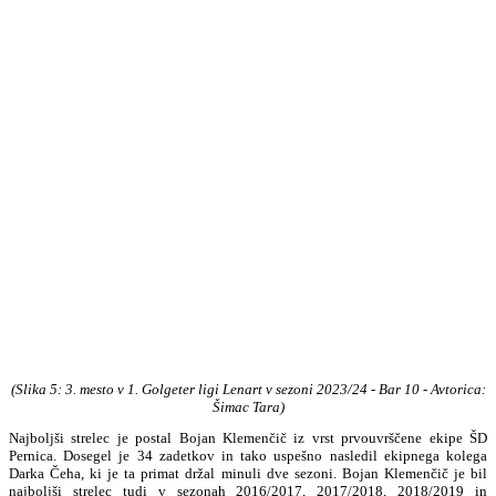
(Slika 5: 3
. mesto v
1. Golgeter ligi Lenart v
sezoni 2023/24 - Bar 10
- Avtorica:
Šimac Tara
)
Najboljši strelec je postal Bojan Klemenčič iz vrst prvouvrščene ekipe ŠD
Pernica. Dosegel je 34 zadetkov in tako uspešno nasledil ekipnega kolega
Darka Čeha, ki je ta primat držal minuli dve sezoni. Bojan Klemenčič je bil
najboljši strelec tudi v sezonah 2016/2017, 2017/2018, 2018/2019 in