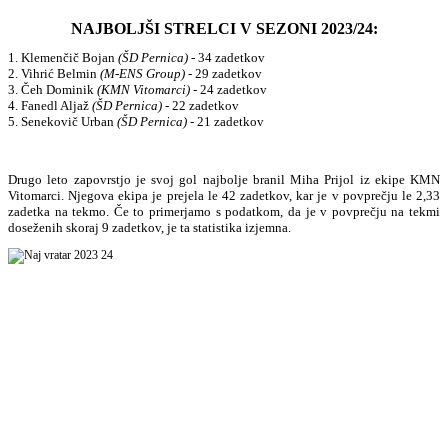
NAJBOLJŠI STRELCI V SEZONI 2023/24:
1. Klemenčič Bojan
(ŠD Pernica)
- 34 zadetkov
2. Vihrić Belmin
(M-ENS Group)
- 29 zadetkov
3. Čeh Dominik
(KMN Vitomarci)
- 24 zadetkov
4. Fanedl Aljaž
(ŠD Pernica)
- 22 zadetkov
5. Senekovič Urban
(ŠD Pernica)
- 21 zadetkov
Drugo leto zapovrstjo je svoj gol najbolje branil Miha Prijol iz ekipe KMN
Vitomarci. Njegova ekipa je prejela le 42 zadetkov, kar je v povprečju le 2,33
zadetka na tekmo. Če to primerjamo s podatkom, da je v povprečju na tekmi
doseženih skoraj 9 zadetkov, je ta statistika izjemna.