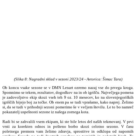
(Slika 8: Nagradni sklad
v
sezoni 2023/24
- Avtorica: Šimac Tara
)
Ob koncu vsake sezone se v DMN Lenart ozremo nazaj vse do prvega kroga.
Spomnimo se tekem, rezultatov, dogodkov na in ob igrišču. Največjega pomena
je zadovoljstvo ekip skozi vseh teh 9 oz. 10 mesecev, ko na slovenjegoriških
igriščih bijejo boj za točke. Ob enem pa se tudi vprašamo, kako naprej. Želimo
si, da se tudi v prihodnji sezoni pomerimo še v večjem številu. Le to bo namreč
pokazatelj uspešnosti sezone iz našega zornega kota.
Radi bi se zahvalili vsem ekipam, ki ste bile letos del naših tekmovanj. V prvi
vrsti za korekten odnos in pošteno borbo skozi celotno sezono. V času
poletnega premora vam želimo zdravja, sprostitve in odklopa od napornih