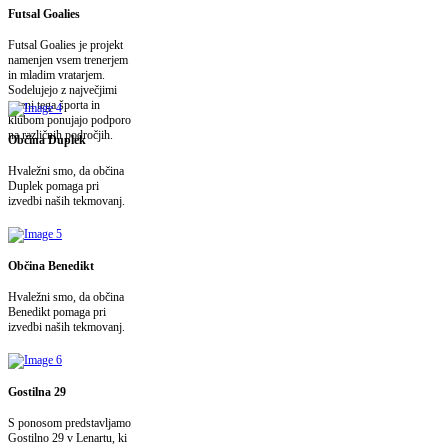
Futsal Goalies
Futsal Goalies je projekt
namenjen vsem trenerjem
in mladim vratarjem.
Sodelujejo z največjimi
imeni tega športa in
klubom ponujajo podporo
na različnih področjih.
Občina Duplek
Hvaležni smo, da občina
Duplek pomaga pri
izvedbi naših tekmovanj.
Občina Benedikt
Hvaležni smo, da občina
Benedikt pomaga pri
izvedbi naših tekmovanj.
Gostilna 29
S ponosom predstavljamo
Gostilno 29 v Lenartu, ki