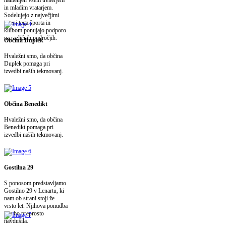
in mladim vratarjem.
Sodelujejo z največjimi
imeni tega športa in
klubom ponujajo podporo
na različnih področjih.
Občina Duplek
Hvaležni smo, da občina
Duplek pomaga pri
izvedbi naših tekmovanj.
Občina Benedikt
Hvaležni smo, da občina
Benedikt pomaga pri
izvedbi naših tekmovanj.
Gostilna 29
S ponosom predstavljamo
Gostilno 29 v Lenartu, ki
nam ob strani stoji že
vrsto let. Njihova ponudba
vas bo preprosto
navdušila.