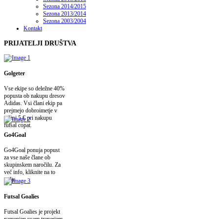
Sezona 2014/2015
Sezona 2013/2014
Sezona 2003/2004
Kontakt
PRIJATELJI
DRUŠTVA
Golgeter
Vse ekipe so deležne 40%
popusta ob nakupu dresov
Adidas. Vsi člani ekip pa
prejmejo dobroimetje v
višini 5 € pri nakupu
futsal copat.
Go4Goal
Go4Goal ponuja popust
za vse naše člane ob
skupinskem naročilu. Za
več info, kliknite na to
polje.
Futsal Goalies
Futsal Goalies je projekt
namenjen vsem trenerjem