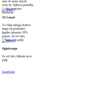
nam ob strani stoji že
vrsto let. Njihova ponudba
vas bo preprosto
navdušila.
A1 Lenart
Vsi člani našega društva
imajo ob predložitvi
ligaške izkaznice 20%
popust. Za več info,
kliknite na to polje.
Oglaševanje
Za več info, kliknite na to
polje.
JoomSpirit