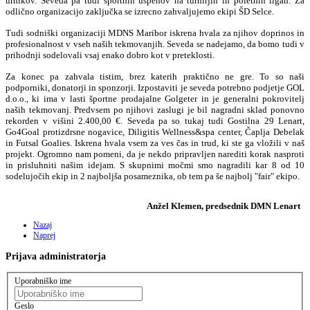
urnikov. Seveda pa tudi športnih uspehov na turnirjih in poletnih ligah. Za
odlično organizacijo zaključka se izrecno zahvaljujemo ekipi ŠD Selce.
Tudi sodniški organizaciji MDNS Maribor iskrena hvala za njihov doprinos in
profesionalnost v vseh naših tekmovanjih. Seveda se nadejamo, da bomo tudi v
prihodnji sodelovali vsaj enako dobro kot v preteklosti.
Za konec pa zahvala tistim, brez katerih praktično ne gre. To so naši
podporniki, donatorji in sponzorji. Izpostaviti je seveda potrebno podjetje GOL
d.o.o., ki ima v lasti športne prodajalne Golgeter in je generalni pokrovitelj
naših tekmovanj. Predvsem po njihovi zaslugi je bil nagradni sklad ponovno
rekorden v višini 2.400,00 €. Seveda pa so tukaj tudi Gostilna 29 Lenart,
Go4Goal protizdrsne nogavice, Diligitis Wellness&spa center, Čaplja Debelak
in Futsal Goalies. Iskrena hvala vsem za ves čas in trud, ki ste ga vložili v naš
projekt. Ogromno nam pomeni, da je nekdo pripravljen narediti korak nasproti
in prisluhniti našim idejam. S skupnimi močmi smo nagradili kar 8 od 10
sodelujočih ekip in 2 najboljša posameznika, ob tem pa še najbolj "fair" ekipo.
Anžel Klemen, predsednik DMN Lenart
Nazaj
Naprej
Prijava
administratorja
Uporabniško ime
Geslo