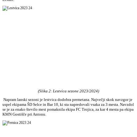
(Slika 2: Lestvica sezone 2023/2024)
Napram lanski sezoni je lestvica dodobra premetana. Največji skok navzgor je
uspel ekipama ŠD Selce in Bar 10, ki sta napredovali vsaka za 3 mesta. Navzdol
se je za enako število mest pomaknila ekipa FC Trojica, za kar 4 mesta pa ekipa
KMN Gostišče pri Antonu.