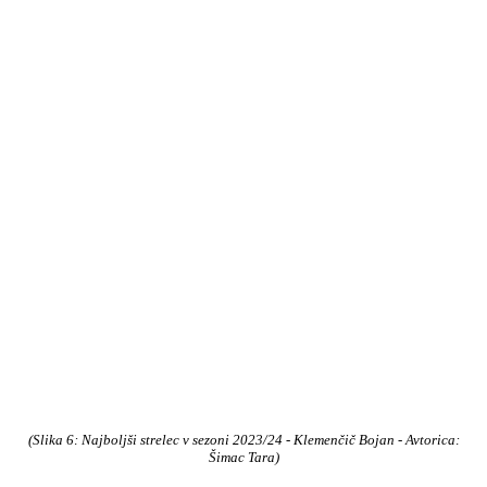
(Slika 6: Najboljši strelec
v
sezoni 2023/24 - Klemenčič Bojan
- Avtorica:
Šimac Tara
)