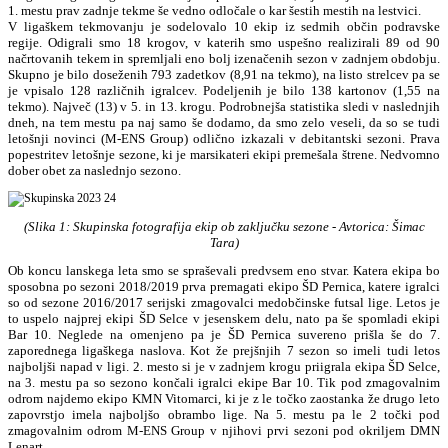
1. mestu prav zadnje tekme še vedno odločale o kar šestih mestih na lestvici.
V ligaškem tekmovanju je sodelovalo 10 ekip iz sedmih občin podravske
regije. Odigrali smo 18 krogov, v katerih smo uspešno realizirali 89 od 90
načrtovanih tekem in spremljali eno bolj izenačenih sezon v zadnjem obdobju.
Skupno je bilo doseženih 793 zadetkov (8,91 na tekmo), na listo strelcev pa se
je vpisalo 128 različnih igralcev. Podeljenih je bilo 138 kartonov (1,55 na
tekmo). Največ (13) v 5. in 13. krogu. Podrobnejša statistika sledi v naslednjih
dneh, na tem mestu pa naj samo še dodamo, da smo zelo veseli, da so se tudi
letošnji novinci (M-ENS Group) odlično izkazali v debitantski sezoni. Prava
popestritev letošnje sezone, ki je marsikateri ekipi premešala štrene. Nedvomno
dober obet za naslednjo sezono.
(Slika 1: Skupinska fotografija ekip ob zaključku sezone
- Avtorica: Šimac
Tara
)
Ob koncu lanskega leta smo se spraševali predvsem eno stvar. Katera ekipa bo
sposobna po sezoni 2018/2019 prva premagati ekipo ŠD Pernica, katere igralci
so od sezone 2016/2017 serijski zmagovalci medobčinske futsal lige. Letos je
to uspelo najprej ekipi ŠD Selce v jesenskem delu, nato pa še spomladi ekipi
Bar 10. Neglede na omenjeno pa je ŠD Pernica suvereno prišla še do 7.
zaporednega ligaškega naslova. Kot že prejšnjih 7 sezon so imeli tudi letos
najboljši napad v ligi. 2. mesto si je v zadnjem krogu priigrala ekipa ŠD Selce,
na 3. mestu pa so sezono končali igralci ekipe Bar 10. Tik pod zmagovalnim
odrom najdemo ekipo KMN Vitomarci, ki je z le točko zaostanka že drugo leto
zapovrstjo imela najboljšo obrambo lige. Na 5. mestu pa le 2 točki pod
zmagovalnim odrom M-ENS Group v njihovi prvi sezoni pod okriljem DMN
Lenart.