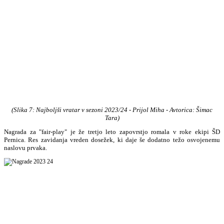
(Slika 7: Najboljši vratar
v
sezoni 2023/24 - Prijol Miha
- Avtorica: Šimac
Tara
)
Nagrada za "fair-play" je že tretjo leto zapovrstjo romala v roke ekipi ŠD
Pernica. Res zavidanja vreden dosežek, ki daje še dodatno težo osvojenemu
naslovu prvaka.