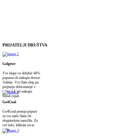
PRIJATELJI
DRUŠTVA
Golgeter
Vse ekipe so deležne 40%
popusta ob nakupu dresov
Adidas. Vsi člani ekip pa
prejmejo dobroimetje v
višini 5 € pri nakupu
futsal copat.
Go4Goal
Go4Goal ponuja popust
za vse naše člane ob
skupinskem naročilu. Za
več info, kliknite na to
polje.