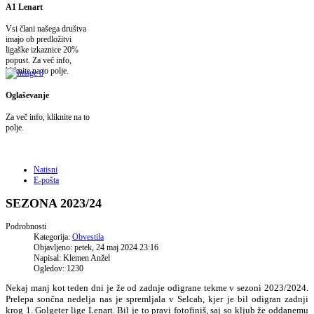
A1 Lenart
Vsi člani našega društva
imajo ob predložitvi
ligaške izkaznice 20%
popust. Za več info,
kliknite na to polje.
Oglaševanje
Za več info, kliknite na to
polje.
Natisni
E-pošta
SEZONA 2023/24
Podrobnosti
Kategorija:
Obvestila
Objavljeno: petek, 24 maj 2024 23:16
Napisal: Klemen Anžel
Ogledov: 1230
Nekaj manj kot teden dni je že od zadnje odigrane tekme v sezoni 2023/2024.
Prelepa sončna nedelja nas je spremljala v Selcah, kjer je bil odigran zadnji
krog 1. Golgeter lige Lenart. Bil je to pravi fotofiniš, saj so kljub že oddanemu