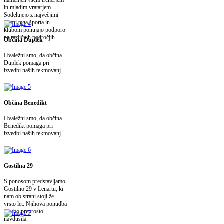
in mladim vratarjem.
Sodelujejo z največjimi
imeni tega športa in
klubom ponujajo podporo
na različnih področjih.
Občina Duplek
Hvaležni smo, da občina
Duplek pomaga pri
izvedbi naših tekmovanj.
Občina Benedikt
Hvaležni smo, da občina
Benedikt pomaga pri
izvedbi naših tekmovanj.
Gostilna 29
S ponosom predstavljamo
Gostilno 29 v Lenartu, ki
nam ob strani stoji že
vrsto let. Njihova ponudba
vas bo preprosto
navdušila.