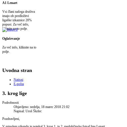
A1 Lenart
Vsi člani našega društva
imajo ob predložitvi
ligaške izkaznice 20%
popust. Za več info,
kliknite na to polje.
Oglaševanje
Za več info, kliknite na to
polje.
Uvodna stran
Natisni
E-pošta
3. krog lige
Podrobnosti
Objavljeno: nedelja, 18 marec 2018 21:02
Napisal: Uroš Škrlec
Pozdravljeni,
V minulem vikendu je potekal 3. krog 1. in 2. medobčinske futsal lige Lenart.