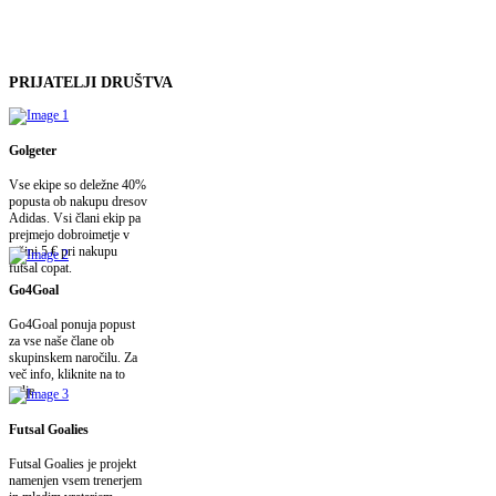
PRIJATELJI
DRUŠTVA
Golgeter
Vse ekipe so deležne 40%
popusta ob nakupu dresov
Adidas. Vsi člani ekip pa
prejmejo dobroimetje v
višini 5 € pri nakupu
futsal copat.
Go4Goal
Go4Goal ponuja popust
za vse naše člane ob
skupinskem naročilu. Za
več info, kliknite na to
polje.
Futsal Goalies
Futsal Goalies je projekt
namenjen vsem trenerjem