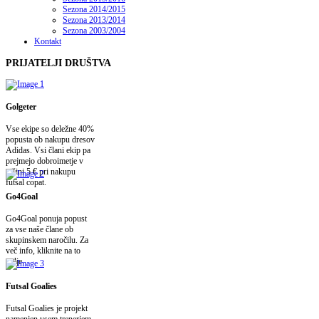
Sezona 2014/2015
Sezona 2013/2014
Sezona 2003/2004
Kontakt
PRIJATELJI
DRUŠTVA
Golgeter
Vse ekipe so deležne 40%
popusta ob nakupu dresov
Adidas. Vsi člani ekip pa
prejmejo dobroimetje v
višini 5 € pri nakupu
futsal copat.
Go4Goal
Go4Goal ponuja popust
za vse naše člane ob
skupinskem naročilu. Za
več info, kliknite na to
polje.
Futsal Goalies
Futsal Goalies je projekt
namenjen vsem trenerjem