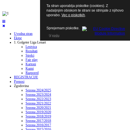
Ta stran uporablja piskotke (cookies). Z
nadaljnjim obiskom te strani se strinjate z njihovo
uporabo.
Vec o piskotkih
.
Sprejemam piskotke.
Uvodna stran
V redu
Ekipe
1. Golgeter Liga Lenart
Lestvica
Rezultati
Strelci
Fair play
Kartoni
Kazni
Razpored
REGISTRACIJE
Prenosi
Zgodovina
Sezona 2024/2025
Sezona 2023/2024
Sezona 2022/2023
Sezona 2021/2022
Sezona 2020/2021
Sezona 2019/2020
Sezona 2018/2019
Sezona 2017/2018
Sezona 2016/2017
Sezona 2015/2016