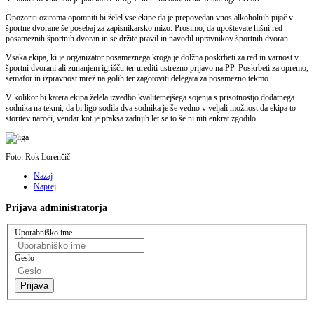
Opozoriti oziroma opomniti bi želel vse ekipe da je prepovedan vnos alkoholnih pijač v
športne dvorane še posebaj za zapisnikarsko mizo. Prosimo, da upoštevate hišni red
posameznih športnih dvoran in se držite pravil in navodil upravnikov športnih dvoran.
Vsaka ekipa, ki je organizator posameznega kroga je dolžna poskrbeti za red in varnost v
športni dvorani ali zunanjem igrišču ter urediti ustrezno prijavo na PP. Poskrbeti za opremo,
semafor in izpravnost mrež na golih ter zagotoviti delegata za posamezno tekmo.
V kolikor bi katera ekipa želela izvedbo kvalitetnejšega sojenja s prisotnostjo dodatnega
sodnika na tekmi, da bi ligo sodila dva sodnika je še vedno v veljali možnost da ekipa to
storitev naroči, vendar kot je praksa zadnjih let se to še ni niti enkrat zgodilo.
Foto: Rok Lorenčič
Nazaj
Naprej
Prijava
administratorja
Uporabniško ime
Geslo