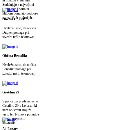
in mladim vratarjem.
Sodelujejo z največjimi
imeni tega športa in
klubom ponujajo podporo
na različnih področjih.
Občina Duplek
Hvaležni smo, da občina
Duplek pomaga pri
izvedbi naših tekmovanj.
Občina Benedikt
Hvaležni smo, da občina
Benedikt pomaga pri
izvedbi naših tekmovanj.
Gostilna 29
S ponosom predstavljamo
Gostilno 29 v Lenartu, ki
nam ob strani stoji že
vrsto let. Njihova ponudba
vas bo preprosto
navdušila.
A1 Lenart