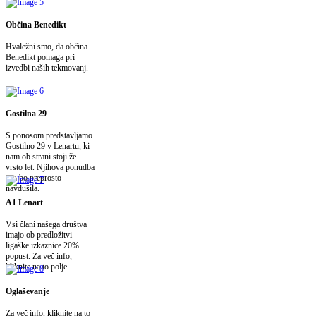
Občina Benedikt
Hvaležni smo, da občina
Benedikt pomaga pri
izvedbi naših tekmovanj.
Gostilna 29
S ponosom predstavljamo
Gostilno 29 v Lenartu, ki
nam ob strani stoji že
vrsto let. Njihova ponudba
vas bo preprosto
navdušila.
A1 Lenart
Vsi člani našega društva
imajo ob predložitvi
ligaške izkaznice 20%
popust. Za več info,
kliknite na to polje.
Oglaševanje
Za več info, kliknite na to