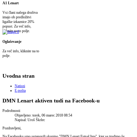
A1 Lenart
Vsi člani našega društva
imajo ob predložitvi
ligaške izkaznice 20%
popust. Za več info,
kliknite na to polje.
Oglaševanje
Za več info, kliknite na to
polje.
Uvodna stran
Natisni
E-pošta
DMN Lenart aktiven tudi na Facebook-u
Podrobnosti
Objavljeno: torek, 06 marec 2018 08:54
Napisal: Uroš Škrlec
Pozdravljeni,
Na Facebooku smo ustanovili skupino "DMN Lenart Futsal liga", kjer se trudimo še