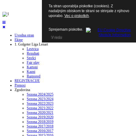
Ta stran uporablja piskotke (cookies). Z
nadaljnjim obiskom te strani se strinjate z njihovo
uporabo.
Vec o piskotkih
.
Sprejemam piskotke.
Uvodna stran
V redu
Ekipe
1. Golgeter Liga Lenart
Lestvica
Rezultati
Strelci
Fair play
Kartoni
Kazni
Razpored
REGISTRACIJE
Prenosi
Zgodovina
Sezona 2024/2025
Sezona 2023/2024
Sezona 2022/2023
Sezona 2021/2022
Sezona 2020/2021
Sezona 2019/2020
Sezona 2018/2019
Sezona 2017/2018
Sezona 2016/2017
Sezona 2015/2016