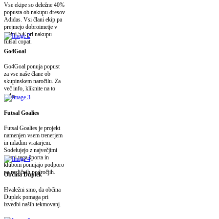
Vse ekipe so deležne 40%
popusta ob nakupu dresov
Adidas. Vsi člani ekip pa
prejmejo dobroimetje v
višini 5 € pri nakupu
futsal copat.
Go4Goal
Go4Goal ponuja popust
za vse naše člane ob
skupinskem naročilu. Za
več info, kliknite na to
polje.
Futsal Goalies
Futsal Goalies je projekt
namenjen vsem trenerjem
in mladim vratarjem.
Sodelujejo z največjimi
imeni tega športa in
klubom ponujajo podporo
na različnih področjih.
Občina Duplek
Hvaležni smo, da občina
Duplek pomaga pri
izvedbi naših tekmovanj.