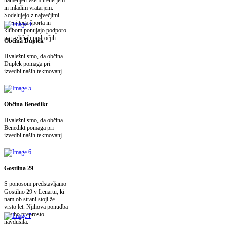
in mladim vratarjem.
Sodelujejo z največjimi
imeni tega športa in
klubom ponujajo podporo
na različnih področjih.
Občina Duplek
Hvaležni smo, da občina
Duplek pomaga pri
izvedbi naših tekmovanj.
Občina Benedikt
Hvaležni smo, da občina
Benedikt pomaga pri
izvedbi naših tekmovanj.
Gostilna 29
S ponosom predstavljamo
Gostilno 29 v Lenartu, ki
nam ob strani stoji že
vrsto let. Njihova ponudba
vas bo preprosto
navdušila.