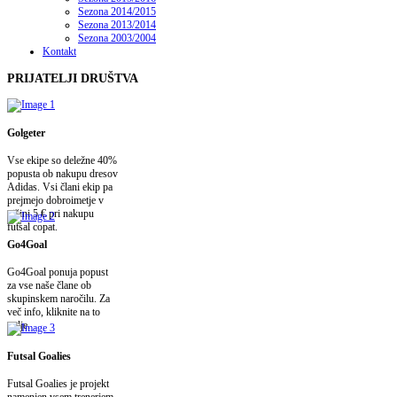
Sezona 2014/2015
Sezona 2013/2014
Sezona 2003/2004
Kontakt
PRIJATELJI
DRUŠTVA
Golgeter
Vse ekipe so deležne 40%
popusta ob nakupu dresov
Adidas. Vsi člani ekip pa
prejmejo dobroimetje v
višini 5 € pri nakupu
futsal copat.
Go4Goal
Go4Goal ponuja popust
za vse naše člane ob
skupinskem naročilu. Za
več info, kliknite na to
polje.
Futsal Goalies
Futsal Goalies je projekt
namenjen vsem trenerjem