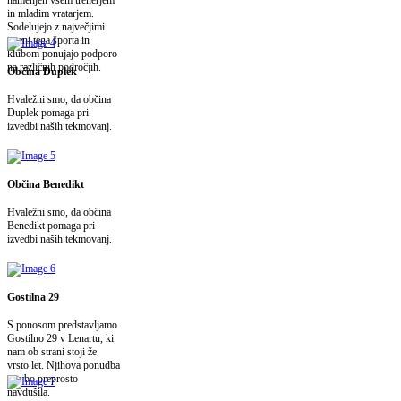
in mladim vratarjem.
Sodelujejo z največjimi
imeni tega športa in
klubom ponujajo podporo
na različnih področjih.
Občina Duplek
Hvaležni smo, da občina
Duplek pomaga pri
izvedbi naših tekmovanj.
Občina Benedikt
Hvaležni smo, da občina
Benedikt pomaga pri
izvedbi naših tekmovanj.
Gostilna 29
S ponosom predstavljamo
Gostilno 29 v Lenartu, ki
nam ob strani stoji že
vrsto let. Njihova ponudba
vas bo preprosto
navdušila.