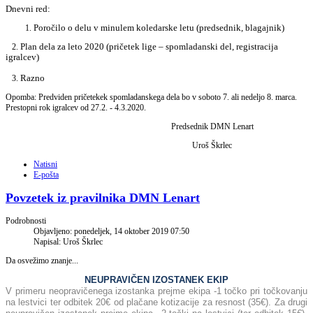
Dnevni red:
Poročilo o delu v minulem koledarske letu (predsednik, blagajnik)
Plan dela za leto 2020 (pričetek lige – spomladanski del, registracija
2.
igralcev)
Razno
3.
Opomba: Predviden pričetekek spomladanskega dela bo v soboto 7. ali nedeljo 8. marca.
Prestopni rok igralcev od 27.2. - 4.3.2020.
Predsednik DMN Lenart
Uroš Škrlec
Natisni
E-pošta
Povzetek iz pravilnika DMN Lenart
Podrobnosti
Objavljeno: ponedeljek, 14 oktober 2019 07:50
Napisal: Uroš Škrlec
Da osvežimo znanje...
NEUPRAVIČEN IZOSTANEK EKIP
V primeru neopravičenega izostanka prejme ekipa -1 točko pri točkovanju
na lestvici ter odbitek 20€ od plačane kotizacije za resnost (35€). Za drugi