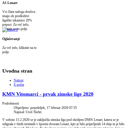
A1 Lenart
Vsi člani našega društva
imajo ob predložitvi
ligaške izkaznice 20%
popust. Za več info,
kliknite na to polje.
Oglaševanje
Za več info, kliknite na to
polje.
Uvodna stran
Natisni
E-pošta
KMN Vitomarci - prvak zimske lige 2020
Podrobnosti
Objavljeno: ponedeljek, 17 februar 2020 07:35
Napisal: Uroš Škrlec
V soboto 15.2.2020 se je zaključila zimska liga pod okriljem DMN Lenart, katera se je
odigrala v štirih terminih v športni dvorani Lenart, kjer je bilo prijavljenih 14 ekip in je bilo