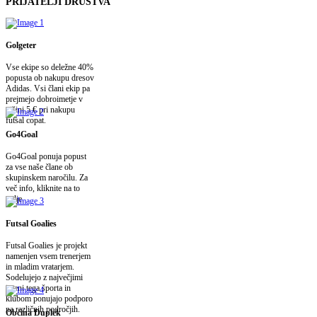
PRIJATELJI
DRUŠTVA
Golgeter
Vse ekipe so deležne 40%
popusta ob nakupu dresov
Adidas. Vsi člani ekip pa
prejmejo dobroimetje v
višini 5 € pri nakupu
futsal copat.
Go4Goal
Go4Goal ponuja popust
za vse naše člane ob
skupinskem naročilu. Za
več info, kliknite na to
polje.
Futsal Goalies
Futsal Goalies je projekt
namenjen vsem trenerjem
in mladim vratarjem.
Sodelujejo z največjimi
imeni tega športa in
klubom ponujajo podporo
na različnih področjih.
Občina Duplek