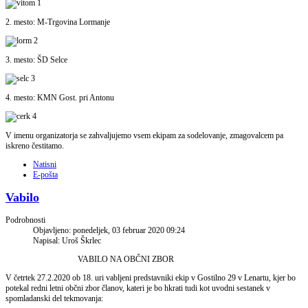
2. mesto: M-Trgovina Lormanje
3. mesto: ŠD Selce
4. mesto: KMN Gost. pri Antonu
V imenu organizatorja se zahvaljujemo vsem ekipam za sodelovanje, zmagovalcem pa
iskreno čestitamo.
Natisni
E-pošta
Vabilo
Podrobnosti
Objavljeno: ponedeljek, 03 februar 2020 09:24
Napisal: Uroš Škrlec
VABILO NA OBČNI ZBOR
V četrtek 27.2.2020 ob 18. uri vabljeni predstavniki ekip v Gostilno 29 v Lenartu, kjer bo
potekal redni letni občni zbor članov, kateri je bo hkrati tudi kot uvodni sestanek v
spomladanski del tekmovanja: