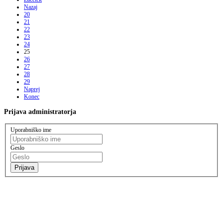
Nazaj
20
21
22
23
24
25
26
27
28
29
Naprej
Konec
Prijava
administratorja
Uporabniško ime
Geslo