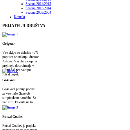
Sezona 2014/2015
Sezona 2013/2014
Sezona 2003/2004
Kontakt
PRIJATELJI
DRUŠTVA
Golgeter
Vse ekipe so deležne 40%
popusta ob nakupu dresov
Adidas. Vsi člani ekip pa
prejmejo dobroimetje v
višini 5 € pri nakupu
futsal copat.
Go4Goal
Go4Goal ponuja popust
za vse naše člane ob
skupinskem naročilu. Za
več info, kliknite na to
polje.
Futsal Goalies
Futsal Goalies je projekt
namenjen vsem trenerjem