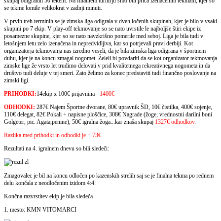
skupaj odigranih 50 tekem. Na finalnem turnirju smo bili priča izenačenim tekmam, kjer so
se tekme lomile velikokrat v zadnji minuti.
V prvih treh terminih se je zimska liga odigrala v dveh ločenih skupinah, kjer je bilo v vsaki
skupini po 7 ekip. V play-off tekmovanje so se nato uvrstile le najboljše štiri ekipe iz
posamezne skupine, kjer so se nato navzkrišno pomerile med seboj. Liga je bila tudi v
letošnjem letu zelo izenačena in nepredvidljiva, kar so potrjevali pravi derbiji. Kot
organizatorja tekmovanja nas izredno veseli, da je bila zimska liga odigrana v športnem
duhu, kjer je na koncu zmagal nogomet. Želeli bi povdariti da se kot organizator tekmovanja
zimske lige že vrsto let trudimo delovati v prid kvalitetnega rekreativnega nogometa in da
društvo tudi deluje v tej smeri. Zato želimo za konec predstaviti tudi finančno poslovanje na
zimski ligi.
PRIHODKI:
14ekip x 100€ prijavnina =
1400€
ODHODKI:
287€ Najem Športne dvorane, 80€ upravnik ŠD, 10€ čistilka, 400€ sojenje,
110€ delegat, 82€ Pokali + napisne ploščice, 308€ Nagrade (žoge, vrednostni darilni boni
Golgeter, pic. Agata,penine), 50€ igralna žoga...kar znaša skupaj
1327€ odhodkov
.
Razlika med prihodki in odhodki je + 73€.
Rezultati na 4. igralnem dnevu so bili sledeči:
Zmagovalec je bil na koncu odločen po kazenskih strelih saj se je finalna tekma po rednem
delu končala z neodločenim izidom 4:4:
Končna razvrstitev ekip je bila sledeča
1. mesto: KMN VITOMARCI