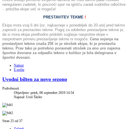
neregularen zadetek, ki povzroči spor na igrišču zaradi sodniške odločitve
- pritožba ekipe več ni mogoča!
PRESTAVITEV TEKME
!
Ekipa mora vsaj 6 dni (oz. najkasneje v ponedeljek do 20.ure) pred tekmo
zaprositi za prestavitev tekme. Pogoj za odobritev prestavljene tekme je,
da si mora ekipa predhodno pridobiti soglasje nasprotne ekipe v
nasprotnem primeru prestavljanje tekme ni mogoče.
Cena sojenja na
prestavljeni tekme znaša 25€ in je strošek ekipe, ki je prestavila
tekmo. Prav tako je potrebno poravnati strošek za eno uro najema
športne dvorane za odpadlo tekmo v kolikor je bila delegirana v
športni dvorani.
Natisni
E-pošta
Uvodni bilten za novo sezono
Podrobnosti
Objavljeno: petek, 06 september 2019 14:54
Napisal: Uroš Škrlec
Stran 25 od 37
Začetek