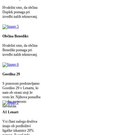
Hvaležni smo, da občina
Duplek pomaga pri
izvedbi naših tekmovanj.
Občina Benedikt
Hvaležni smo, da občina
Benedikt pomaga pri
izvedbi naših tekmovanj.
Gostilna 29
S ponosom predstavljamo
Gostilno 29 v Lenartu, ki
nam ob strani stoji že
vrsto let. Njihova ponudba
vas bo preprosto
navdušila.
A1 Lenart
Vsi člani našega društva
imajo ob predložitvi
ligaške izkaznice 20%