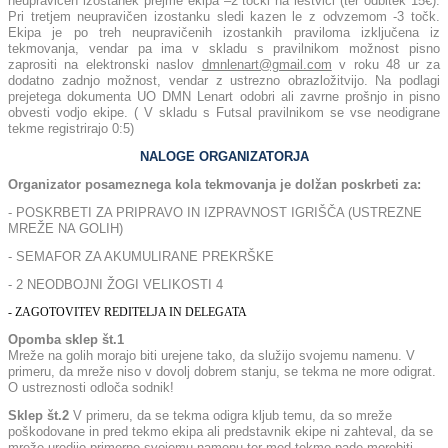
neupravičen izostanek prejme ekipa –2 točki na lestvici (ter odbitek 15€).
Pri tretjem neupravičen izostanku sledi kazen le z odvzemom -3 točk.
Ekipa je po treh neupravičenih izostankih praviloma izključena iz
tekmovanja, vendar pa ima v skladu s pravilnikom možnost pisno
zaprositi na elektronski naslov
dmnlenart@gmail.com
v roku 48 ur za
dodatno zadnjo možnost, vendar z ustrezno obrazložitvijo. Na podlagi
prejetega dokumenta UO DMN Lenart odobri ali zavrne prošnjo in pisno
obvesti vodjo ekipe. ( V skladu s Futsal pravilnikom se vse neodigrane
tekme registrirajo 0:5)
NALOGE ORGANIZATORJA
Organizator posameznega kola tekmovanja je dolžan poskrbeti za:
- POSKRBETI ZA PRIPRAVO IN IZPRAVNOST IGRIŠČA (USTREZNE
MREŽE NA GOLIH)
- SEMAFOR ZA AKUMULIRANE PREKRŠKE
- 2 NEODBOJNI ŽOGI VELIKOSTI 4
- ZAGOTOVITEV REDITELJA IN DELEGATA
Opomba sklep št.1
Mreže na golih morajo biti urejene tako, da služijo svojemu namenu. V
primeru, da mreže niso v dovolj dobrem stanju, se tekma ne more odigrat.
O ustreznosti odloča sodnik!
Sklep št.2
V primeru, da se tekma odigra kljub temu, da so mreže
poškodovane in pred tekmo ekipa ali predstavnik ekipe ni zahteval, da se
mreže uredijo primerno svojemu namenu ter med tekmo pade morebiti