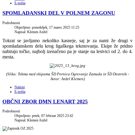
E-pošta
SPOMLADANSKI DEL V POLNEM ZAGONU
Podrobnosti
Objavljeno: ponedeljek, 17 marec 2025 11:25
Napisal: Klemen Anžel
Tokrat se javljamo nekoliko kasneje, saj je za nami že drugi v
spomladanskem delu
krog ligaškega tekmovanja. Ekipe že pridno
nabirajo točke, najbolj izenačeno pa je stanje na lestvici od 2. do 4.
mesta.
(Slika: Tekma med ekipama ŠD Pernica Ogrevanje Zamuda in ŠD Destrnik
-
Avtor: Anžel Klemen
)
Natisni
E-pošta
OBČNI ZBOR DMN LENART 2025
Podrobnosti
Objavljeno: petek, 07 februar 2025 23:42
Napisal: Klemen Anžel