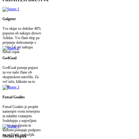
Golgeter
Vse ekipe so deležne 40%
popusta ob nakupu dresov
Adidas. Vsi člani ekip pa
prejmejo dobroimetje v
višini 5 € pri nakupu
futsal copat.
Go4Goal
Go4Goal ponuja popust
za vse naše člane ob
skupinskem naročilu. Za
več info, kliknite na to
polje.
Futsal Goalies
Futsal Goalies je projekt
namenjen vsem trenerjem
in mladim vratarjem.
Sodelujejo z največjimi
imeni tega športa in
klubom ponujajo podporo
na različnih področjih.
Občina Duplek