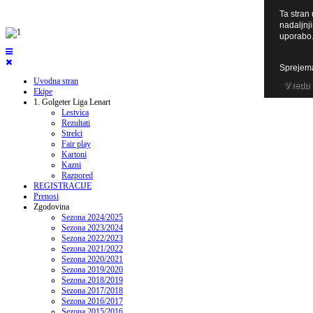
Ta stran 
nadaljnji
uporabo
Sprejema
Uvodna stran
V redu
Ekipe
1. Golgeter Liga Lenart
Lestvica
Rezultati
Strelci
Fair play
Kartoni
Kazni
Razpored
REGISTRACIJE
Prenosi
Zgodovina
Sezona 2024/2025
Sezona 2023/2024
Sezona 2022/2023
Sezona 2021/2022
Sezona 2020/2021
Sezona 2019/2020
Sezona 2018/2019
Sezona 2017/2018
Sezona 2016/2017
Sezona 2015/2016