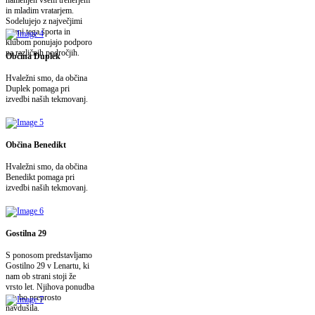
in mladim vratarjem.
Sodelujejo z največjimi
imeni tega športa in
klubom ponujajo podporo
na različnih področjih.
Občina Duplek
Hvaležni smo, da občina
Duplek pomaga pri
izvedbi naših tekmovanj.
Občina Benedikt
Hvaležni smo, da občina
Benedikt pomaga pri
izvedbi naših tekmovanj.
Gostilna 29
S ponosom predstavljamo
Gostilno 29 v Lenartu, ki
nam ob strani stoji že
vrsto let. Njihova ponudba
vas bo preprosto
navdušila.