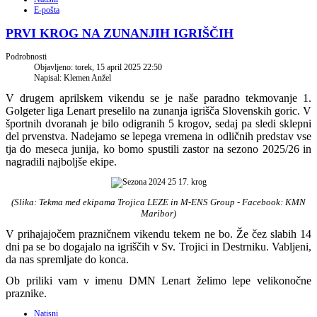
E-pošta
PRVI KROG NA ZUNANJIH IGRIŠČIH
Podrobnosti
Objavljeno: torek, 15 april 2025 22:50
Napisal: Klemen Anžel
V drugem aprilskem vikendu se je naše paradno tekmovanje 1.
Golgeter liga Lenart preselilo na zunanja igrišča Slovenskih goric. V
športnih dvoranah je bilo odigranih 5 krogov, sedaj pa sledi sklepni
del prvenstva. Nadejamo se lepega vremena in odličnih predstav vse
tja do meseca junija, ko bomo spustili zastor na sezono 2025/26 in
nagradili najboljše ekipe.
(Slika: Tekma med ekipama Trojica LEZE in M-ENS Group
- Facebook: KMN
Maribor
)
V prihajajočem prazničnem vikendu tekem ne bo. Že čez slabih 14
dni pa se bo dogajalo na igriščih v Sv. Trojici in Destrniku. Vabljeni,
da nas spremljate do konca.
Ob priliki vam v imenu DMN Lenart želimo lepe velikonočne
praznike.
Natisni