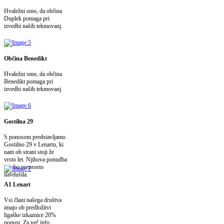
Hvaležni smo, da občina
Duplek pomaga pri
izvedbi naših tekmovanj.
Občina Benedikt
Hvaležni smo, da občina
Benedikt pomaga pri
izvedbi naših tekmovanj.
Gostilna 29
S ponosom predstavljamo
Gostilno 29 v Lenartu, ki
nam ob strani stoji že
vrsto let. Njihova ponudba
vas bo preprosto
navdušila.
A1 Lenart
Vsi člani našega društva
imajo ob predložitvi
ligaške izkaznice 20%
popust. Za več info,