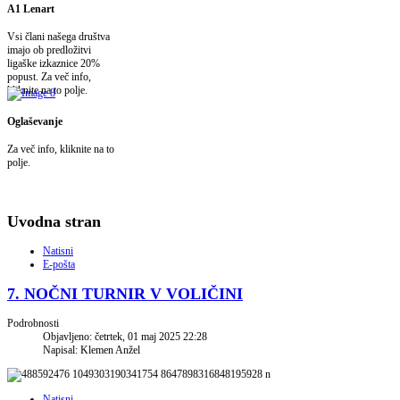
A1 Lenart
Vsi člani našega društva
imajo ob predložitvi
ligaške izkaznice 20%
popust. Za več info,
kliknite na to polje.
Oglaševanje
Za več info, kliknite na to
polje.
Uvodna stran
Natisni
E-pošta
7. NOČNI TURNIR V VOLIČINI
Podrobnosti
Objavljeno: četrtek, 01 maj 2025 22:28
Napisal: Klemen Anžel
Natisni