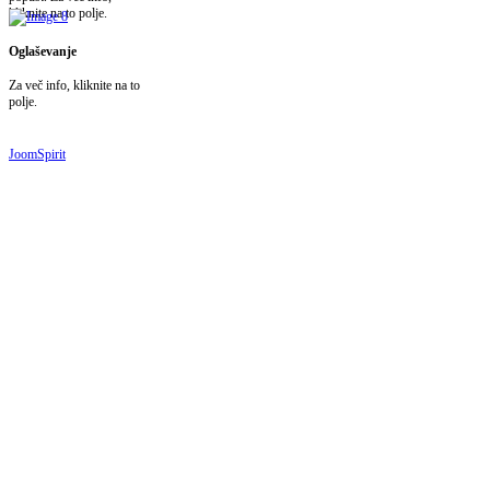
kliknite na to polje.
Oglaševanje
Za več info, kliknite na to
polje.
JoomSpirit