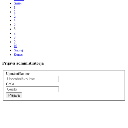
Nazaj
1
2
3
4
5
6
7
8
9
10
Naprej
Konec
Prijava
administratorja
Uporabniško ime
Geslo