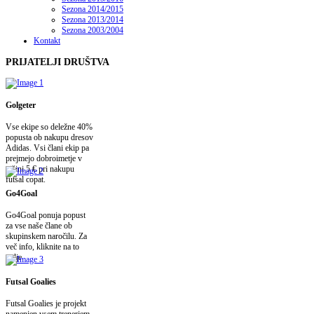
Sezona 2014/2015
Sezona 2013/2014
Sezona 2003/2004
Kontakt
PRIJATELJI
DRUŠTVA
Golgeter
Vse ekipe so deležne 40%
popusta ob nakupu dresov
Adidas. Vsi člani ekip pa
prejmejo dobroimetje v
višini 5 € pri nakupu
futsal copat.
Go4Goal
Go4Goal ponuja popust
za vse naše člane ob
skupinskem naročilu. Za
več info, kliknite na to
polje.
Futsal Goalies
Futsal Goalies je projekt
namenjen vsem trenerjem