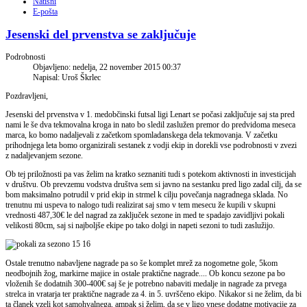
Natisni
E-pošta
Jesenski del prvenstva se zaključuje
Podrobnosti
Objavljeno: nedelja, 22 november 2015 00:37
Napisal: Uroš Škrlec
Pozdravljeni,
Jesenski del prvenstva v 1. medobčinski futsal ligi Lenart se počasi zaključuje saj sta pred
nami le še dva tekmovalna kroga in nato bo sledil zaslužen premor do predvidoma meseca
marca, ko bomo nadaljevali z začetkom spomladanskega dela tekmovanja. V začetku
prihodnjega leta bomo organizirali sestanek z vodji ekip in dorekli vse podrobnosti v zvezi
z nadaljevanjem sezone.
Ob tej priložnosti pa vas želim na kratko seznaniti tudi s potekom aktivnosti in investicijah
v društvu. Ob prevzemu vodstva društva sem si javno na sestanku pred ligo zadal cilj, da se
bom maksimalno potrudil v prid ekip in strmel k cilju povečanja nagradnega sklada. No
trenutnu mi uspeva to nalogo tudi realizirat saj smo v tem mesecu že kupili v skupni
vrednosti 487,30€ le del nagrad za zaključek sezone in med te spadajo zavidljivi pokali
velikosti 80cm, saj si najboljše ekipe po tako dolgi in napeti sezoni to tudi zaslužijo.
Ostale trenutno nabavljene nagrade pa so še komplet mrež za nogometne gole, 5kom
neodbojnih žog, markirne majice in ostale praktične nagrade.... Ob koncu sezone pa bo
vloženih še dodatnih 300-400€ saj še je potrebno nabaviti medalje in nagrade za prvega
strelca in vratarja ter praktične nagrade za 4. in 5. uvrščeno ekipo. Nikakor si ne želim, da bi
ta članek vzeli kot samohvalnega, ampak si želim, da se v ligo vnese dodatne motivacije za