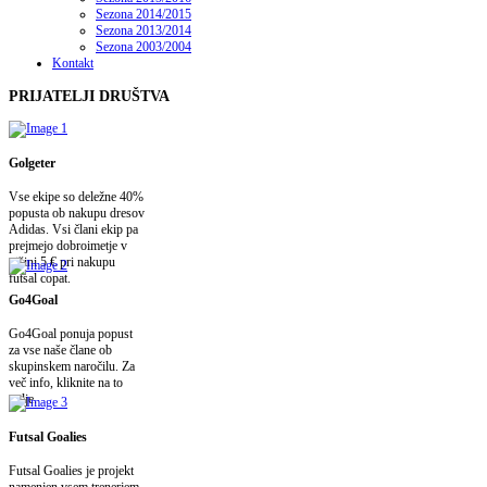
Sezona 2014/2015
Sezona 2013/2014
Sezona 2003/2004
Kontakt
PRIJATELJI
DRUŠTVA
Golgeter
Vse ekipe so deležne 40%
popusta ob nakupu dresov
Adidas. Vsi člani ekip pa
prejmejo dobroimetje v
višini 5 € pri nakupu
futsal copat.
Go4Goal
Go4Goal ponuja popust
za vse naše člane ob
skupinskem naročilu. Za
več info, kliknite na to
polje.
Futsal Goalies
Futsal Goalies je projekt
namenjen vsem trenerjem