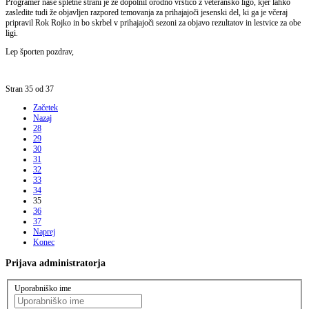
Programer naše spletne strani je že dopolnil orodno vrstico z veteransko ligo, kjer lahko
zasledite tudi že objavljen razpored temovanja za prihajajoči jesenski del, ki ga je včeraj
pripravil Rok Rojko in bo skrbel v prihajajoči sezoni za objavo rezultatov in lestvice za obe
ligi.
Lep športen pozdrav,
Stran 35 od 37
Začetek
Nazaj
28
29
30
31
32
33
34
35
36
37
Naprej
Konec
Prijava
administratorja
Uporabniško ime