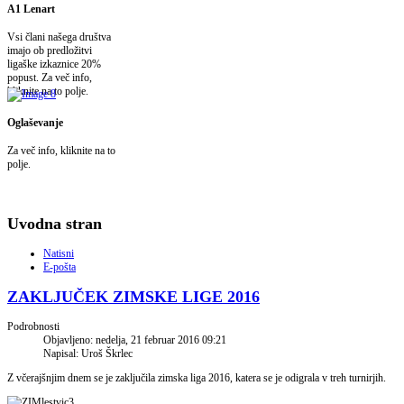
A1 Lenart
Vsi člani našega društva
imajo ob predložitvi
ligaške izkaznice 20%
popust. Za več info,
kliknite na to polje.
Oglaševanje
Za več info, kliknite na to
polje.
Uvodna stran
Natisni
E-pošta
ZAKLJUČEK ZIMSKE LIGE 2016
Podrobnosti
Objavljeno: nedelja, 21 februar 2016 09:21
Napisal: Uroš Škrlec
Z včerajšnjim dnem se je zaključila zimska liga 2016, katera se je odigrala v treh turnirjih.