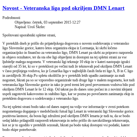
Novost - Veteranska liga pod okriljem DMN Lenart
Podrobnosti
Objavljeno: četrtek, 03 september 2015 12:27
Napisal: Uroš Škrlec
Spoštovani uporabniki spletne strani,
V preteklih dneh je prišlo do prijateljskega dogovora o novem sodelovanju z veteransko
ligo Slovenske gorice, katero letos organizira ekipa iz Lormanja, ki skrbi ločeno
organizacijsko in finančno za veteransko ligo, DMN Lenart pa skrbi za pripravo razporeda
in objavo rezultatov, ter da sta obe ligi objavljeni in dostopni na tej spletni strani za vse
ljubitelje malega nogometa. V veteranski ligi tekmuje 10 ekip in v kateri nastopajo igralci
starejši od 35 let, ki so v preteklosti po večini tudi že tekmovali pod okriljem DMN Lenart
v času prejšnjega vodstva, ko je Lenarška liga v najboljših časih štela tri lige A, B in C ligo
in zavidljivih 36 ekip.Po spletu okoliščin je v preteklih letih upadlo zanimanje za mali
nogomet, hkrati pa so se vzporedno organizirale tudi druge lige v malem nogometu, kot tudi
veteranska liga Slovenske gorice in tako je pred tremi leti pred prevzemom vodstva bilo pod
okriljem DMN Lenart le še 12 ekip. Od takrat pa do danes smo počasi in z novimi idejami
uspeli zagotoviti kakovostno in stabilno ligo, kar se pozna po povečanem zanimanju ekip in
preteklem dogovoru o sodelovanju z veteransko ligo.
Na tej spletni strani bodo tako od danes naprej na voljo vse informacije v zvezi potekom
nogometnega dogajanja v medobčinski futsal ligi Lenart in veteranski ligi Slovenske gorice.
pozitivna lastnost, da bosta ligi združeni pod okriljem DMN lenarta je tudi ta, da se bodo
sedaj lahko prilagodili razporedi tekmovanja in nebo prišlo do navzkrižnega tekmovanja,
kot se je to zgodilo v preteklih sezonah, hkrati pa bodo tukaj dostopni vsi podatki, katere
bodo ekipe potrebovale.