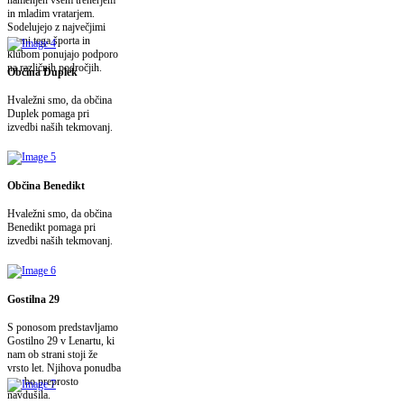
in mladim vratarjem.
Sodelujejo z največjimi
imeni tega športa in
klubom ponujajo podporo
na različnih področjih.
Občina Duplek
Hvaležni smo, da občina
Duplek pomaga pri
izvedbi naših tekmovanj.
Občina Benedikt
Hvaležni smo, da občina
Benedikt pomaga pri
izvedbi naših tekmovanj.
Gostilna 29
S ponosom predstavljamo
Gostilno 29 v Lenartu, ki
nam ob strani stoji že
vrsto let. Njihova ponudba
vas bo preprosto
navdušila.