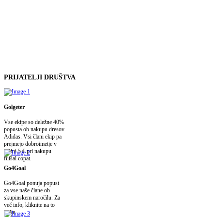
PRIJATELJI
DRUŠTVA
Golgeter
Vse ekipe so deležne 40%
popusta ob nakupu dresov
Adidas. Vsi člani ekip pa
prejmejo dobroimetje v
višini 5 € pri nakupu
futsal copat.
Go4Goal
Go4Goal ponuja popust
za vse naše člane ob
skupinskem naročilu. Za
več info, kliknite na to
polje.