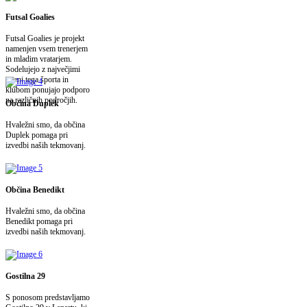
Futsal Goalies
Futsal Goalies je projekt
namenjen vsem trenerjem
in mladim vratarjem.
Sodelujejo z največjimi
imeni tega športa in
klubom ponujajo podporo
na različnih področjih.
Občina Duplek
Hvaležni smo, da občina
Duplek pomaga pri
izvedbi naših tekmovanj.
Občina Benedikt
Hvaležni smo, da občina
Benedikt pomaga pri
izvedbi naših tekmovanj.
Gostilna 29
S ponosom predstavljamo