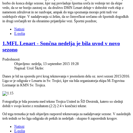
borbo do konca dolge sezone, kjer naj prevladuje športna sreča in vedenje ter da ekipe
vedo, da se ne borijo zastonj oz. da društvo DMN Lenart deluje v dobrobit vseh ekip z
namenom združevat in ne razdvajat, ampak do tega spoznanja morajo priti tudi vse
sodelujoče ekipe. V nadaljevanju si želim, da se čimvečkrat srečamo ob športnih dogodkih
in drugi srečanjih ter da ohranimo prijateljske vezi. Športni pozdrav,
Natisni
E-pošta
1.MFL Lenart - Sončna nedelja je bila uvod v novo
sezono
Podrobnosti
Objavljeno: nedelja, 13 september 2015 19:28
Napisal: Uroš Škrlec
Danes je bil na sporedu prvi krog tekmovanja v jesenskem delu oz. novi sezoni 2015/2016.
Liga se je odigrala v Lenartu in Sv. Trojici, kjer sta bila organizatorja ekipa M-Trgovina
Lormanje in KMN Sv. Trojica.
Fotografija je bila posneta med tekmo Trojica United in ŠD Destrnik, katero so slednji
dobili v svojo korist z rezultatom (2:2) 2:4 v končnici tekme.
Od tega trenutka je tudi objavljen razpored tekmovanja za nadaljevanje sezone. V naslednjih
treh tednih se bo liga odigrala ob petkih in nedeljah - skupno 6 zaporednih krogov.
Natisni
E-pošta