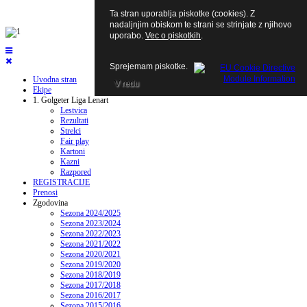
Ta stran uporablja piskotke (cookies). Z
nadaljnjim obiskom te strani se strinjate z njihovo
uporabo.
Vec o piskotkih
.
Sprejemam piskotke.
Uvodna stran
V redu
Ekipe
1. Golgeter Liga Lenart
Lestvica
Rezultati
Strelci
Fair play
Kartoni
Kazni
Razpored
REGISTRACIJE
Prenosi
Zgodovina
Sezona 2024/2025
Sezona 2023/2024
Sezona 2022/2023
Sezona 2021/2022
Sezona 2020/2021
Sezona 2019/2020
Sezona 2018/2019
Sezona 2017/2018
Sezona 2016/2017
Sezona 2015/2016