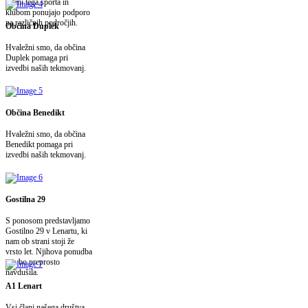
imeni tega športa in
klubom ponujajo podporo
na različnih področjih.
Občina Duplek
Hvaležni smo, da občina
Duplek pomaga pri
izvedbi naših tekmovanj.
Občina Benedikt
Hvaležni smo, da občina
Benedikt pomaga pri
izvedbi naših tekmovanj.
Gostilna 29
S ponosom predstavljamo
Gostilno 29 v Lenartu, ki
nam ob strani stoji že
vrsto let. Njihova ponudba
vas bo preprosto
navdušila.
A1 Lenart
Vsi člani našega društva