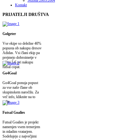
Sezona 2003/2004
Kontakt
PRIJATELJI
DRUŠTVA
Golgeter
Vse ekipe so deležne 40%
popusta ob nakupu dresov
Adidas. Vsi člani ekip pa
prejmejo dobroimetje v
višini 5 € pri nakupu
futsal copat.
Go4Goal
Go4Goal ponuja popust
za vse naše člane ob
skupinskem naročilu. Za
več info, kliknite na to
polje.
Futsal Goalies
Futsal Goalies je projekt
namenjen vsem trenerjem
in mladim vratarjem.
Sodelujejo z največjimi