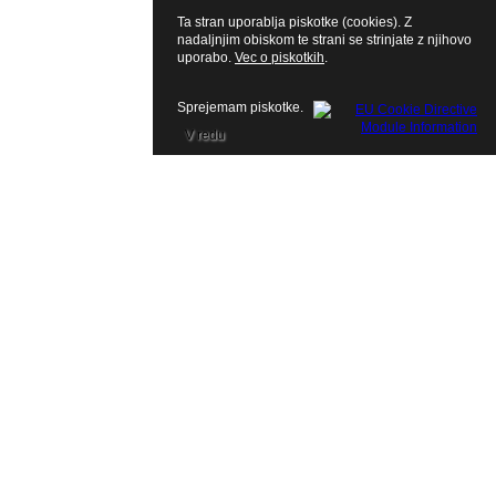
Ta stran uporablja piskotke (cookies). Z
nadaljnjim obiskom te strani se strinjate z njihovo
uporabo.
Vec o piskotkih
.
Sprejemam piskotke.
V redu