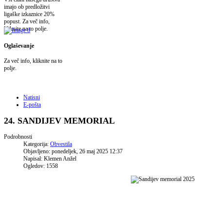
imajo ob predložitvi
ligaške izkaznice 20%
popust. Za več info,
kliknite na to polje.
Oglaševanje
Za več info, kliknite na to
polje.
Natisni
E-pošta
24. SANDIJEV MEMORIAL
Podrobnosti
Kategorija:
Obvestila
Objavljeno: ponedeljek, 26 maj 2025 12:37
Napisal: Klemen Anžel
Ogledov: 1558