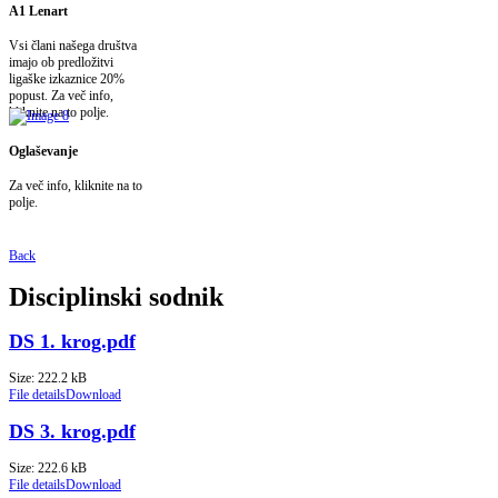
A1 Lenart
Vsi člani našega društva
imajo ob predložitvi
ligaške izkaznice 20%
popust. Za več info,
kliknite na to polje.
Oglaševanje
Za več info, kliknite na to
polje.
Back
Disciplinski sodnik
DS 1. krog.pdf
Size: 222.2 kB
File details
Download
DS 3. krog.pdf
Size: 222.6 kB
File details
Download