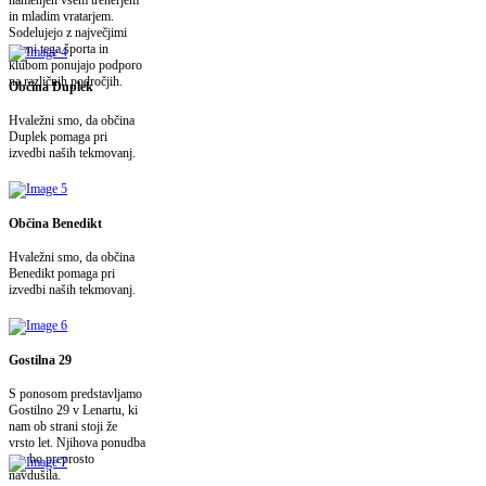
in mladim vratarjem.
Sodelujejo z največjimi
imeni tega športa in
klubom ponujajo podporo
na različnih področjih.
Občina Duplek
Hvaležni smo, da občina
Duplek pomaga pri
izvedbi naših tekmovanj.
Občina Benedikt
Hvaležni smo, da občina
Benedikt pomaga pri
izvedbi naših tekmovanj.
Gostilna 29
S ponosom predstavljamo
Gostilno 29 v Lenartu, ki
nam ob strani stoji že
vrsto let. Njihova ponudba
vas bo preprosto
navdušila.