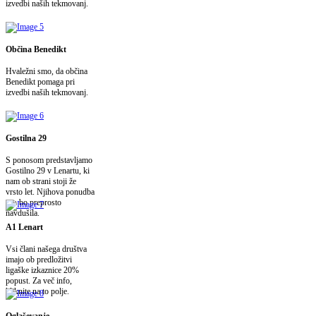
izvedbi naših tekmovanj.
Občina Benedikt
Hvaležni smo, da občina
Benedikt pomaga pri
izvedbi naših tekmovanj.
Gostilna 29
S ponosom predstavljamo
Gostilno 29 v Lenartu, ki
nam ob strani stoji že
vrsto let. Njihova ponudba
vas bo preprosto
navdušila.
A1 Lenart
Vsi člani našega društva
imajo ob predložitvi
ligaške izkaznice 20%
popust. Za več info,
kliknite na to polje.