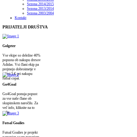
Sezona 2014/2015
Sezona 2013/2014
Sezona 2003/2004
Kontakt
PRIJATELJI
DRUŠTVA
Golgeter
Vse ekipe so deležne 40%
popusta ob nakupu dresov
Adidas. Vsi člani ekip pa
prejmejo dobroimetje v
višini 5 € pri nakupu
futsal copat.
Go4Goal
Go4Goal ponuja popust
za vse naše člane ob
skupinskem naročilu. Za
več info, kliknite na to
polje.
Futsal Goalies
Futsal Goalies je projekt
namenjen vsem trenerjem