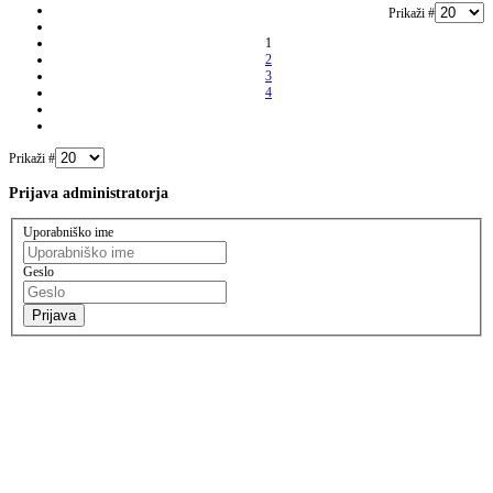
Prikaži #
1
2
3
4
Prikaži #
Prijava
administratorja
Uporabniško ime
Geslo