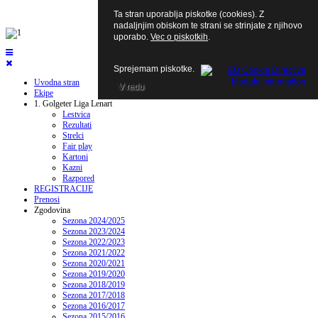
Ta stran uporablja piskotke (cookies). Z
nadaljnjim obiskom te strani se strinjate z njihovo
uporabo.
Vec o piskotkih
.
Sprejemam piskotke.
Uvodna stran
V redu
Ekipe
1. Golgeter Liga Lenart
Lestvica
Rezultati
Strelci
Fair play
Kartoni
Kazni
Razpored
REGISTRACIJE
Prenosi
Zgodovina
Sezona 2024/2025
Sezona 2023/2024
Sezona 2022/2023
Sezona 2021/2022
Sezona 2020/2021
Sezona 2019/2020
Sezona 2018/2019
Sezona 2017/2018
Sezona 2016/2017
Sezona 2015/2016