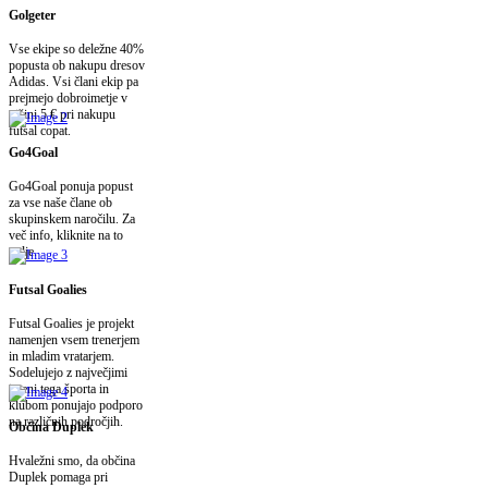
Golgeter
Vse ekipe so deležne 40%
popusta ob nakupu dresov
Adidas. Vsi člani ekip pa
prejmejo dobroimetje v
višini 5 € pri nakupu
futsal copat.
Go4Goal
Go4Goal ponuja popust
za vse naše člane ob
skupinskem naročilu. Za
več info, kliknite na to
polje.
Futsal Goalies
Futsal Goalies je projekt
namenjen vsem trenerjem
in mladim vratarjem.
Sodelujejo z največjimi
imeni tega športa in
klubom ponujajo podporo
na različnih področjih.
Občina Duplek
Hvaležni smo, da občina
Duplek pomaga pri