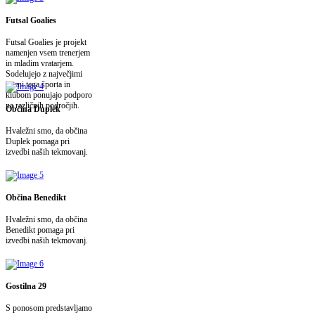
Futsal Goalies
Futsal Goalies je projekt
namenjen vsem trenerjem
in mladim vratarjem.
Sodelujejo z največjimi
imeni tega športa in
klubom ponujajo podporo
na različnih področjih.
Občina Duplek
Hvaležni smo, da občina
Duplek pomaga pri
izvedbi naših tekmovanj.
Občina Benedikt
Hvaležni smo, da občina
Benedikt pomaga pri
izvedbi naših tekmovanj.
Gostilna 29
S ponosom predstavljamo