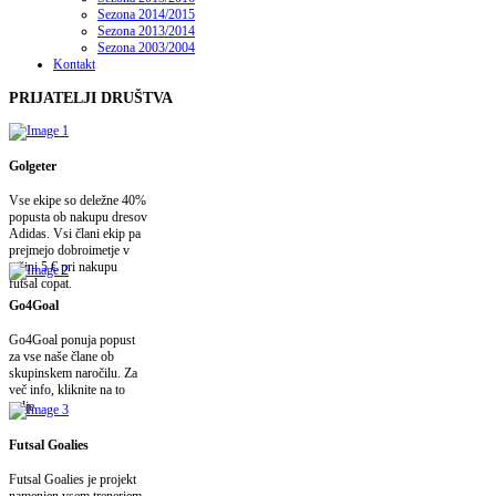
Sezona 2014/2015
Sezona 2013/2014
Sezona 2003/2004
Kontakt
PRIJATELJI
DRUŠTVA
Golgeter
Vse ekipe so deležne 40%
popusta ob nakupu dresov
Adidas. Vsi člani ekip pa
prejmejo dobroimetje v
višini 5 € pri nakupu
futsal copat.
Go4Goal
Go4Goal ponuja popust
za vse naše člane ob
skupinskem naročilu. Za
več info, kliknite na to
polje.
Futsal Goalies
Futsal Goalies je projekt
namenjen vsem trenerjem