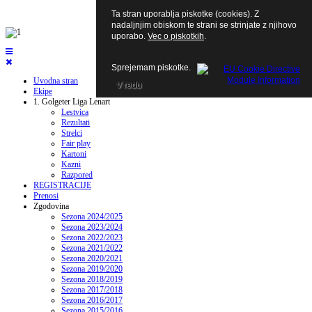
Ta stran uporablja piskotke (cookies). Z
nadaljnjim obiskom te strani se strinjate z njihovo
uporabo.
Vec o piskotkih
.
Sprejemam piskotke.
Uvodna stran
V redu
Ekipe
1. Golgeter Liga Lenart
Lestvica
Rezultati
Strelci
Fair play
Kartoni
Kazni
Razpored
REGISTRACIJE
Prenosi
Zgodovina
Sezona 2024/2025
Sezona 2023/2024
Sezona 2022/2023
Sezona 2021/2022
Sezona 2020/2021
Sezona 2019/2020
Sezona 2018/2019
Sezona 2017/2018
Sezona 2016/2017
Sezona 2015/2016