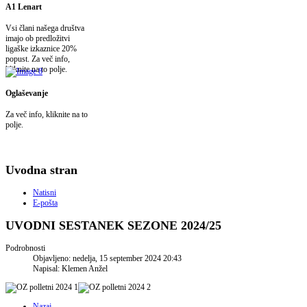
A1 Lenart
Vsi člani našega društva
imajo ob predložitvi
ligaške izkaznice 20%
popust. Za več info,
kliknite na to polje.
Oglaševanje
Za več info, kliknite na to
polje.
Uvodna stran
Natisni
E-pošta
UVODNI SESTANEK SEZONE 2024/25
Podrobnosti
Objavljeno: nedelja, 15 september 2024 20:43
Napisal: Klemen Anžel
Nazaj