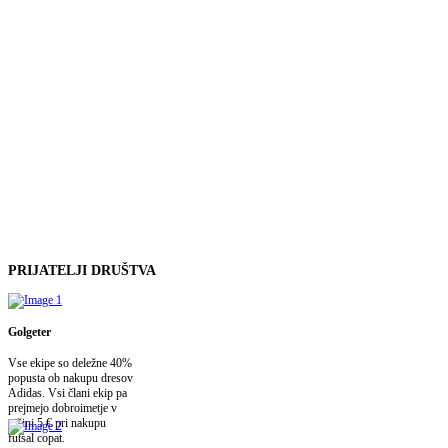
PRIJATELJI
DRUŠTVA
Golgeter
Vse ekipe so deležne 40%
popusta ob nakupu dresov
Adidas. Vsi člani ekip pa
prejmejo dobroimetje v
višini 5 € pri nakupu
futsal copat.