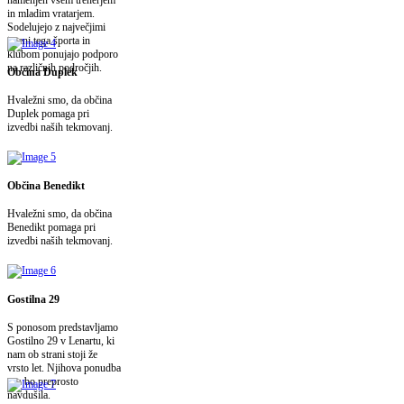
in mladim vratarjem.
Sodelujejo z največjimi
imeni tega športa in
klubom ponujajo podporo
na različnih področjih.
Občina Duplek
Hvaležni smo, da občina
Duplek pomaga pri
izvedbi naših tekmovanj.
Občina Benedikt
Hvaležni smo, da občina
Benedikt pomaga pri
izvedbi naših tekmovanj.
Gostilna 29
S ponosom predstavljamo
Gostilno 29 v Lenartu, ki
nam ob strani stoji že
vrsto let. Njihova ponudba
vas bo preprosto
navdušila.